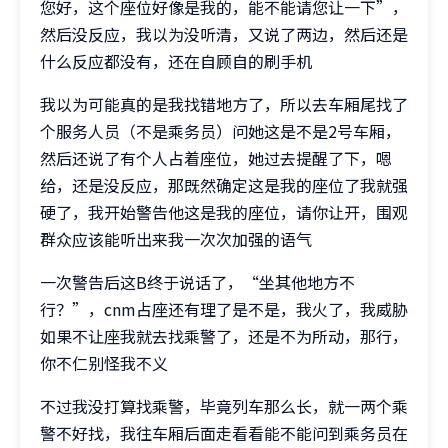
您好，这个座位好像是我的，能不能请您让一下”，
然后没反应，我以为没听清，又说了两边，然后还是
什么反应都没有，还在自顾自的刷手机
我以为可能真的是我找错地方了，所以去车厢尾找了
个服务人员（不是乘务员）问她这是不是2号车厢，
然后还说了有个人占着座位，她过去提醒了下，嗯
给，还是没反应，那既然确定这是我的座位了我就强
硬了，我开始警告他这是我的座位，请你让开，围观
群众应该能听出来我一次次加强的语气
一次警告后这B终于说话了，“坐其他地方不
行？”，cnm占座还有理了是不是，我火了，我威胁
如果不让座我就去找乘警了，还是不为所动，那行，
你不仁别怪我不义
不过我没打算找乘警，毕竟列车那么长，就一两个乘
警不好找，我往车厢后面走看看能不能问到乘务员在