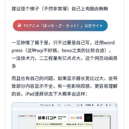
建议挂个梯子（不然非常慢）自己上电脑去瞅瞅
TVアニメ「ぼっち・ざ・ろっく！」公式サイト
一见钟情了属于是，只不过要是自己写，还用word
press（这种wp不好搞，hexo之类的比较合适），
一没技术力，二工程量有亿点点大，这个网页动画很
多
而且也有自己的问题，如果显示器长宽比过大，会导
致部分内容显示不全，有一些影响观感，更容易理解
的说，iPad竖屏状态下大概率会这样：