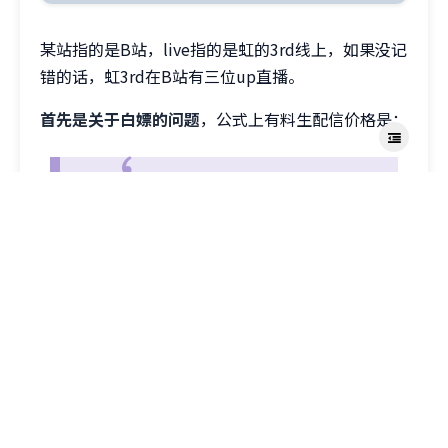
某站指的是B站，live指的是虹的3rd线上，如果没记
错的话，虹3rd在B站有三位up直播。
首先是关于白嫖的问题
，公式上有料生配信价格是：
・1公演視聴券 5,400円（税込）→Go To イ
ベント適用後：4,320円（税込）
也就是说，1日的价格为319.0428元人民币（2021.
5.11），2日就要接近640元。
众所周知，日本是发达国家，消费水平远高于中国平
均水平，这个价格在最低每小时最低工资金额为792
日元（2021）的日本确实算不了什么，最多打两天
工就能攒出来，在中国北上广深等发达地区的中等水