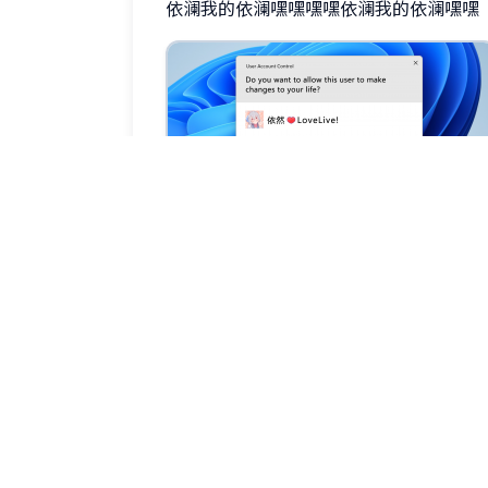
依澜我的依澜嘿嘿嘿嘿依澜我的依澜嘿嘿
上一篇
致菜宝的一封信