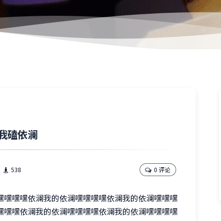
我磕依澜
538
0 评论
嘿嘿嘿嘿依澜我的依澜嘿嘿嘿嘿依澜我的依澜嘿嘿嘿
嘿嘿嘿依澜我的依澜嘿嘿嘿嘿依澜我的依澜嘿嘿嘿嘿