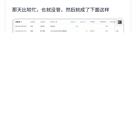
那天比较忙，也就没管，然后就成了下面这样
再拖下去也不是办法啊，虽然一分钱但是它天天扣啊
一不小心服务器就给停了
然后就寻思怎么销毁，转了半天
后来看了文档，销毁要用API