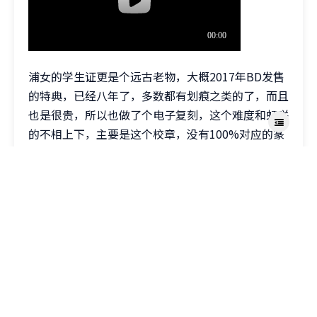
浦女的学生证更是个远古老物，大概2017年BD发售
的特典，已经八年了，多数都有划痕之类的了，而且
也是很贵，所以也做了个电子复刻，这个难度和虹咲
的不相上下，主要是这个校章，没有100%对应的篆
体，所以只能找个相似的，也算是防伪措施，和正版
区别
Photoshop制作，源文件在视频简介里，包含所需
的字体立绘样例等等，可以自由更改