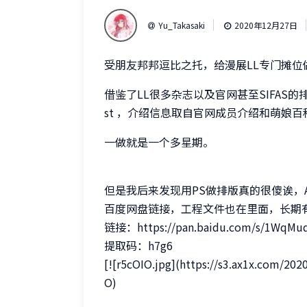
Yu_Takasaki
2020年12月27日
受朋友邦邦逗比之托，给漫展LL专门摊位
借鉴了LL很多杂志以及官网甚至SIFAS的排
st ，介绍信息取自官网成员介绍和萌娘百
一做就是一个多星期。
但是我后来发现用PS做排版真的很傻诶，Ado
百度网盘链接，工程文件也在里面，长期
链接：https://pan.baidu.com/s/1WqMu
提取码：h7g6
[![r5cOIO.jpg](https://s3.ax1x.com/202
O)