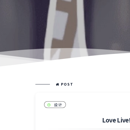
POST
设计
Love L