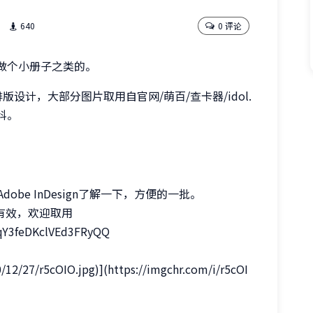
640
0 评论
做个小册子之类的。
版设计，大部分图片取用自官网/萌百/查卡器/idol.
科。
be InDesign了解一下，方便的一批。
有效，欢迎取用
qY3feDKclVEd3FRyQQ
0/12/27/r5cOIO.jpg)](https://imgchr.com/i/r5cOI